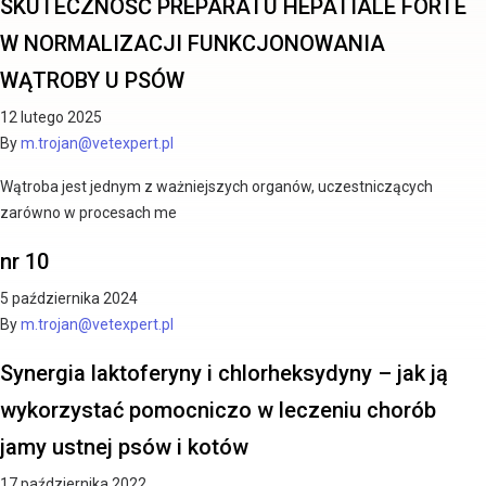
SKUTECZNOŚĆ PREPARATU HEPATIALE FORTE
W NORMALIZACJI FUNKCJONOWANIA
WĄTROBY U PSÓW
12 lutego 2025
By
m.trojan@vetexpert.pl
Wątroba jest jednym z ważniejszych organów, uczestniczących
zarówno w procesach me
nr 10
5 października 2024
By
m.trojan@vetexpert.pl
Synergia laktoferyny i chlorheksydyny – jak ją
wykorzystać pomocniczo w leczeniu chorób
jamy ustnej psów i kotów
17 października 2022