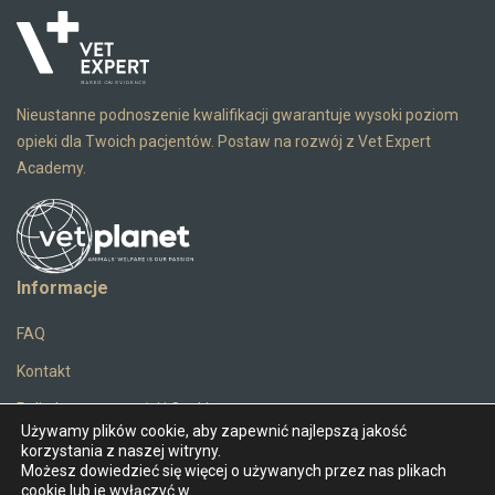
Nieustanne podnoszenie kwalifikacji gwarantuje
wysoki poziom
opieki dla Twoich pacjentów.
Postaw na rozwój z Vet Expert
Academy.
Informacje
FAQ
Kontakt
Polityka prywatności i Cookies
Używamy plików cookie, aby zapewnić najlepszą jakość
Ochrona danych osobowych
korzystania z naszej witryny.
Możesz dowiedzieć się więcej o używanych przez nas plikach
Regulamin Platformy VET EXPERT ACADEMY
cookie lub je wyłączyć w