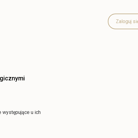
Zaloguj si
ogicznymi
e występujące u ich