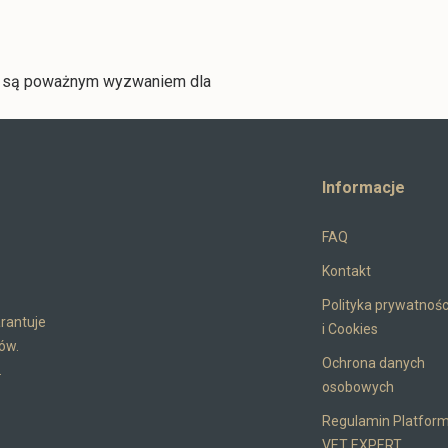
w są poważnym wyzwaniem dla
Informacje
FAQ
Kontakt
Polityka prywatnośc
rantuje
i Cookies
ów.
Ochrona danych
.
osobowych
Regulamin Platfor
VET EXPERT