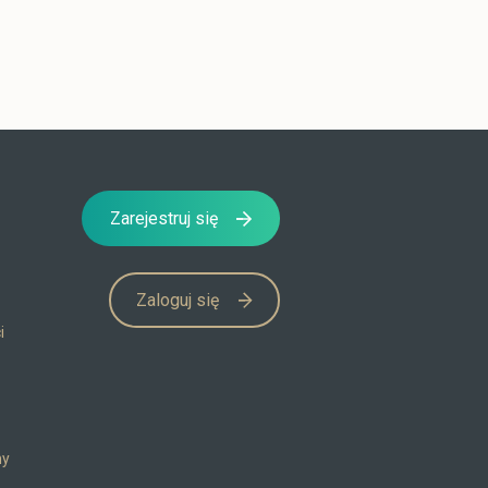
Zarejestruj się
Zaloguj się
i
my