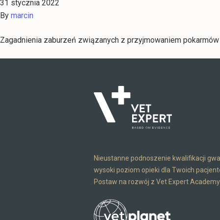
31 stycznia 2022
By
marcin
Zagadnienia zaburzeń związanych z przyjmowaniem pokarmó
Nieustanne podnoszenie kwalifikacji gwa
wysoki poziom opieki dla Twoich pacjent
Postaw na rozwój z Vet Expert Academy